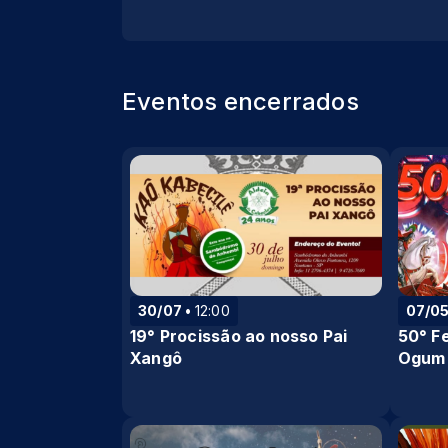
Eventos encerrados
30/07
12:00
07/0
19° Procissão ao nosso Pai
50° F
Xangô
Ogum