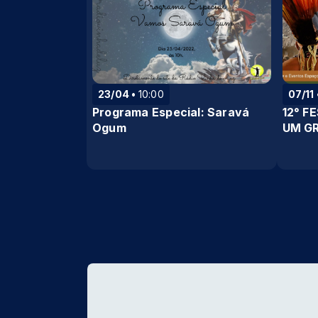
23/04
10:00
07/11
Programa Especial: Saravá
12° F
Ogum
UM GR