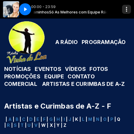
00:00 - 23:59
a Padilha-Edvander Oliveira
om Equipe Rádio Caminhos
Só As Melhores com Equipe Rádio Caminhos
07 Salve, Salve Maria Padilha-Edvander Olive
A RÁDIO
PROGRAMAÇÃO
NOTÍCIAS
EVENTOS
VÍDEOS
FOTOS
PROMOÇÕES
EQUIPE
CONTATO
COMERCIAL
ARTISTAS E CURIMBAS DE A-Z
Artistas e Curimbas de A-Z - F
|
A
|
B
|
C
|
D
|
E
|
F
|
G
|
H
|
I
|
J
| K |
L
|
M
|
N
|
O
|
P
| Q
|
R
|
S
|
T
|
U
|
V
| W | X | Y | Z