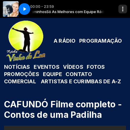
00:00 - 23:59
ua - 04 - Cabelo Loiro
ipe Rádio Caminhos
Só As Melhores com Equipe Rádio Caminhos
Umbanda Forca e Magia - Mae DAgua - 04 - Cabe
A RÁDIO
PROGRAMAÇÃO
NOTÍCIAS
EVENTOS
VÍDEOS
FOTOS
PROMOÇÕES
EQUIPE
CONTATO
COMERCIAL
ARTISTAS E CURIMBAS DE A-Z
CAFUNDÓ Filme completo -
Contos de uma Padilha