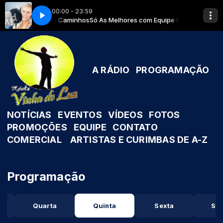
00:00 - 23:59
 com Equipe Rádio Caminhos
gô 08 Obaluayê
Genário D'Xangô 08 Obaluayê
Só As Melhores com Equipe Rádio Caminho
A RÁDIO
PROGRAMAÇÃO
NOTÍCIAS
EVENTOS
VÍDEOS
FOTOS
PROMOÇÕES
EQUIPE
CONTATO
COMERCIAL
ARTISTAS E CURIMBAS DE A-Z
Programação
Quarta
Quinta
Sexta
Sá