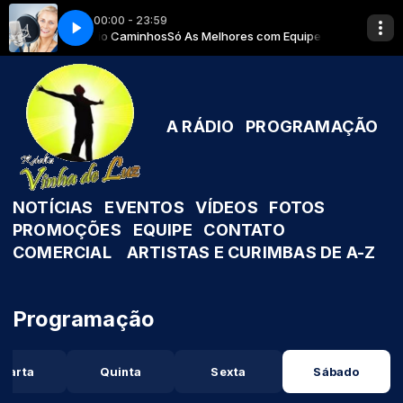
00:00 - 23:59
lintra 11 Jurema e Oxossi Guerreiro da Mata
s com Equipe Rádio Caminhos
Só As Melhores com Equipe Rádio Caminh
TU Iansa Guerreira e Baiano Z
A RÁDIO
PROGRAMAÇÃO
NOTÍCIAS
EVENTOS
VÍDEOS
FOTOS
PROMOÇÕES
EQUIPE
CONTATO
COMERCIAL
ARTISTAS E CURIMBAS DE A-Z
Programação
uarta
Quinta
Sexta
Sábado